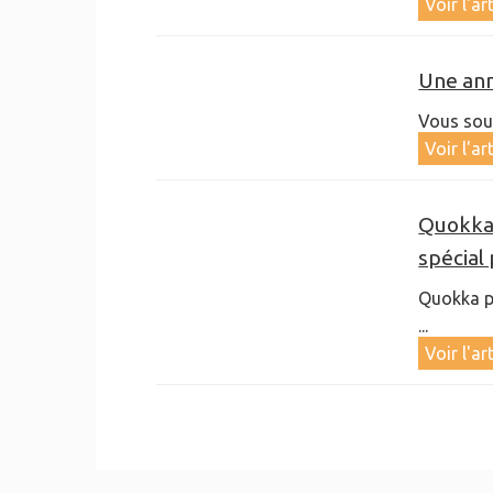
Voir l'ar
Une ann
Vous souha
Voir l'ar
Quokka 
spécial
Quokka pa
...
Voir l'ar