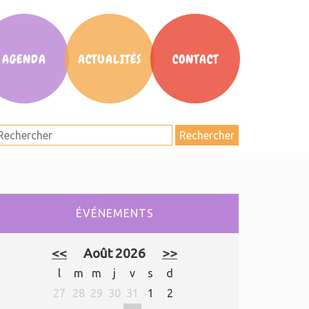
AGENDA
ACTUALITÉS
CONTACT
Rechercher
ÉVÉNEMENTS
<<
Août 2026
>>
l
m
m
j
v
s
d
27
28
29
30
31
1
2