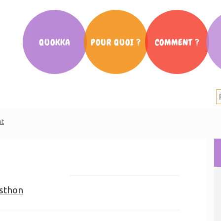
QUOKKA
POUR QUOI ?
COMMENT ?
Notre histoire
La scolarité
Cafés des Parents
Nos partenaires
L’orientation
Ateliers
La presse en parle
La communication
Conférences
nt
Salon Parent d’ado
Mouv’ des parents
Vidéos Quokka
sthon