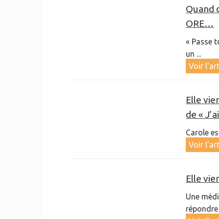
Quand d
ORE…
« Passe t
un ...
Voir l'ar
Elle vie
de « J’
Carole es
Voir l'ar
Elle vie
Une média
répondre à