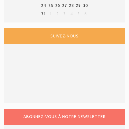
24
25
26
27
28
29
30
31
1
2
3
4
5
6
SUIVEZ-NOUS
ABONNEZ-VOUS À NOTRE NEWSLETTER