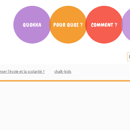
QUOKKA
POUR QUOI ?
COMMENT ?
Notre histoire
La scolarité
Cafés des Parents
Nos partenaires
L’orientation
Ateliers
La presse en parle
La communication
Conférences
ser l’école et la scolarité ?
chalk-kids
Salon Parent d’ado
Mouv’ des parents
Vidéos Quokka