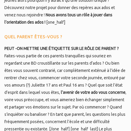
jeunes alors pourquoi n’y aurait il qu’une solution unique ?
Découvrez notre projet pour donner des repères aux ados et
venez nous rejoindre !
Nous avons tous un rôle à jouer dans
l’orientation des ados !
[one_half]
QUEL PARENT ÊTES-VOUS ?
PEUT -ON METTRE UNE ÉTIQUETTE SUR LE RÔLE DE PARENT ?
Faites-vous partie de ces parents tranquilles qui souriez en
regardant une BD croustillante sur les parents d’ados ? Ou bien
êtes vous souvent contrarié, car complètement exténué à l’idée de
rentrer chez vous, commencer votre seconde journée, entouré par
vos amours (?) Juliette 17 ans et Paul 16 ans ? Quel que soit l’état
d’esprit dans lequel vous êtes,
l’avenir de votre ado vous concerne
,
voire vous préoccupe, et vous aimeriez bien échanger simplement
et partager vos émotions sur le sujet. Par où commencer ? Quand
s’inquiéter ou banaliser ? En tant que parent, les questions les plus
fréquemment posées, concernent l’école et une difficulté
pressentie ou existante. [/one_half] [one_half_last] Le plus