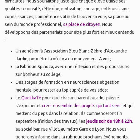
difficultés, nous souhaitons juste que chaque élève utilise ses
qualités : curiosité, réflexion, motivation, courage, enthousiasme,
connaissances, compétences afin de trouver sa voie, sa place au
sein du monde professionnel,
sa place de citoyen
. Nous
développons des partenariats pour être plus fort et mieux entendu
:
Un adhésion à l’association Bleu Blanc Zèbre d’Alexandre
Jardin, pour être là où il y a du mouvement. A voir;
la Fabrique Spinoza, avec une réflexion et des propositions
sur bonheur au collège;
Des stages de formation en neurosciences et gestion
mentale, pour rester au top auprès de vos ados;
Le
Quokka’fé
pour que chacun, parent ou ado, puisse
s’exprimer et
créer ensemble des projets qui font sens
et qui
mettent du peps dans la relation . Ils commenceront fin
septembre (finition des travaux), les
jeudis soir de 18h à 22h
,
au social bar, rue Villot, au métro Gare de Lyon. Nous vous
tiendrons informé dans la rubrique prochains évènements.