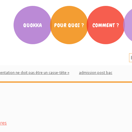
QUOKKA
POUR QUOI ?
COMMENT ?
Notre histoire
La scolarité
Cafés des Parents
Nos partenaires
L’orientation
Ateliers
La presse en parle
La communication
Conférences
rientation ne doit pas être un casse-tête »
admission post bac
Salon Parent d’ado
Mouv’ des parents
Vidéos Quokka
res