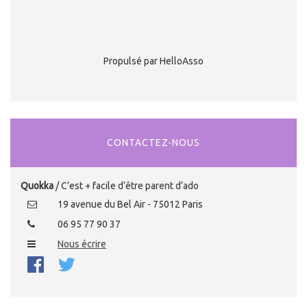
Propulsé par HelloAsso
CONTACTEZ-NOUS
Quokka
/ C’est + facile d’être parent d’ado
19 avenue du Bel Air - 75012 Paris
06 95 77 90 37
Nous écrire