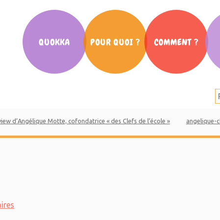
QUOKKA
POUR QUOI ?
COMMENT ?
Notre histoire
La scolarité
Cafés des Parents
Nos partenaires
L’orientation
Ateliers
La presse en parle
La communication
Conférences
view d’Angélique Motte, cofondatrice « des Clefs de l’école »
angelique-c
Salon Parent d’ado
Mouv’ des parents
Vidéos Quokka
ires