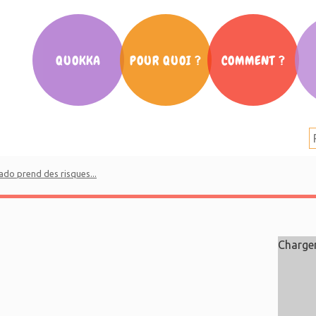
QUOKKA
POUR QUOI ?
COMMENT ?
Notre histoire
La scolarité
Cafés des Parents
Nos partenaires
L’orientation
Ateliers
La presse en parle
La communication
Conférences
do prend des risques...
Salon Parent d’ado
Mouv’ des parents
Vidéos Quokka
Charge