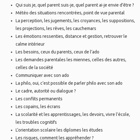
Qui suis je
, quel parent suis-je, quel parent ai-je envie d’être
?
Météo des situations rencontrées, point de vue parental
La perception, les jugements, les croyances, les suppositions,
les projections, les rêves, les cauchemars
L
es émotions ressenties, distance et gestion, retrouver le
calme intérieur
L
es besoins, ceux du parents, ceux de l’ado
L
es demandes parentales les miennes, celles des autres,
celles de la société
Communiquer avec son ado
La philo, oui, c’est possible de parler philo avec son ado
L
e cadre, autorité ou dialogue ?
Les conflits permanents
Les copains, les écrans
L
a scolarité et les apprentissages, les devoirs, vivre l’école
,
les troubles cognitifs
L
‘orientation scolaire les diplomes les études
L
es risques
,
comment
les
appréhender ?