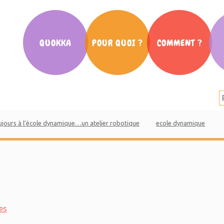
QUOKKA
POUR QUOI ?
COMMENT ?
Notre histoire
La scolarité
Cafés des Parents
Nos partenaires
L’orientation
Ateliers
La presse en parle
La communication
Conférences
ujours à l’école dynamique…un atelier robotique
ecole dynamique
Salon Parent d’ado
Mouv’ des parents
Vidéos Quokka
es